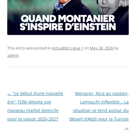
This entry was posted in
Actualités Ligue 1
on
May 28, 2026
by
admin
.
Post
←
“Le début d’une nouvelle
Menaces, Nice au soutien,
navigation
ère”: l’OM dévoile son
Lamouchi inflexible… La
nouveau maillot domicile
situation se tend autour du
pour la saison 2026-2027
départ d’Abdi pour la Tunisie
→