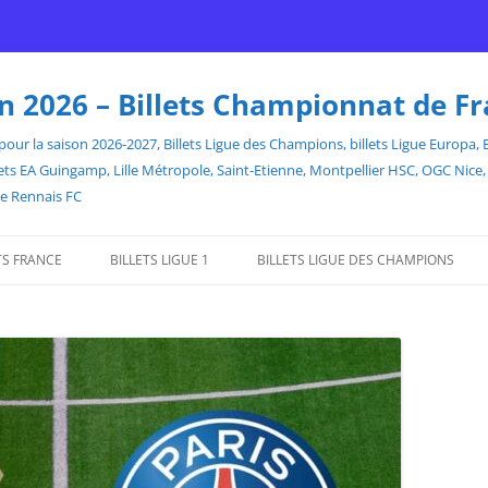
son 2026 – Billets Championnat de F
our la saison 2026-2027, Billets Ligue des Champions, billets Ligue Europa, Bill
billets EA Guingamp, Lille Métropole, Saint-Etienne, Montpellier HSC, OGC Ni
de Rennais FC
TS FRANCE
BILLETS LIGUE 1
BILLETS LIGUE DES CHAMPIONS