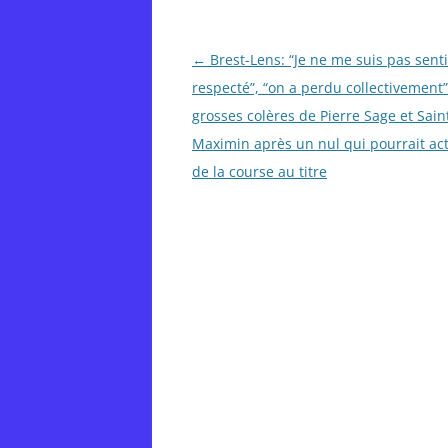
Post
←
Brest-Lens: “Je ne me suis pas senti
navigation
respecté”, “on a perdu collectivement
grosses colères de Pierre Sage et Sain
Maximin après un nul qui pourrait acte
de la course au titre