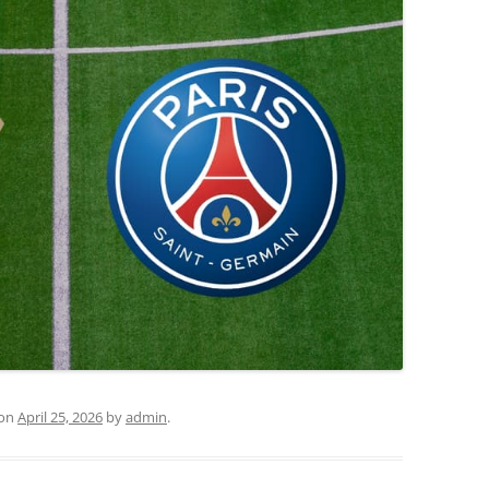
on
April 25, 2026
by
admin
.