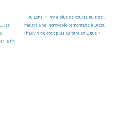
RC Lens: “il n’y a plus de course au titre”,
”… les
malgré une incroyable remontada à Brest,
t-
Thauvin ne croit plus au titre en Ligue 1
→
r la fin