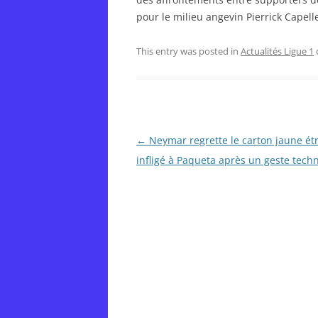
pour le milieu angevin Pierrick Capell
This entry was posted in
Actualités Ligue 1
Post
←
Neymar regrette le carton jaune ét
navigation
infligé à Paqueta après un geste tech