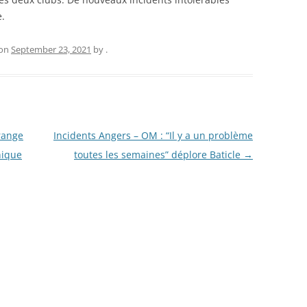
e.
on
September 23, 2021
by
.
range
Incidents Angers – OM : “Il y a un problème
nique
toutes les semaines” déplore Baticle
→