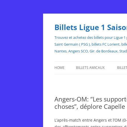
Skip
to
content
Billets Ligue 1 Sai
Trouvez et achetez des billets pour Ligue 1 p
Saint Germain ( PSG ), billets FC Lorient, 
Nantes, Angers SCO, Gir. de Bordeaux, Sta
HOME
BILLETS AMICAUX
BILLE
Angers-OM: “Les support
choses”, déplore Capelle
L’après-match entre Angers et l’OM (
des affrontements entre supporters d