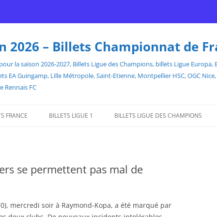
son 2026 – Billets Championnat de F
our la saison 2026-2027, Billets Ligue des Champions, billets Ligue Europa, Bill
billets EA Guingamp, Lille Métropole, Saint-Etienne, Montpellier HSC, OGC Ni
de Rennais FC
TS FRANCE
BILLETS LIGUE 1
BILLETS LIGUE DES CHAMPIONS
ers se permettent pas mal de
0-0), mercredi soir à Raymond-Kopa, a été marqué par
es deux clubs. De nouveaux incidents intolérables