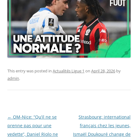
This entry was posted in
Actualités Ligue 1
on
April 28, 2026
by
admin
.
Post
←
OM-Nice: “Qu’il ne se
Strasbourg: international
navigation
prenne pas pour une
français chez les jeunes,
vedette”, Daniel Riolo ne
Ismaël Doukouré change de