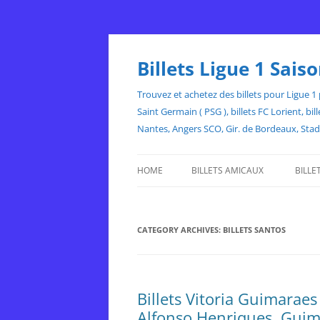
Skip
to
content
Billets Ligue 1 Sai
Trouvez et achetez des billets pour Ligue 1 p
Saint Germain ( PSG ), billets FC Lorient, 
Nantes, Angers SCO, Gir. de Bordeaux, Sta
HOME
BILLETS AMICAUX
BILLE
CATEGORY ARCHIVES:
BILLETS SANTOS
Billets Vitoria Guimaraes
Alfonso Henriques, Guim