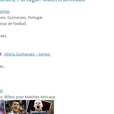
Santos
,
ues, Guimaraes, Portugal.
ical de football.
raes.
ll:
Vitoria Guimaraes – Santos
.
es.
ll
ux, Billets pour Matches Amicaux